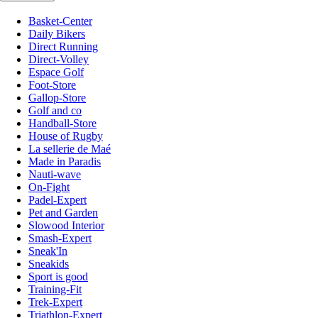
Basket-Center
Daily Bikers
Direct Running
Direct-Volley
Espace Golf
Foot-Store
Gallop-Store
Golf and co
Handball-Store
House of Rugby
La sellerie de Maé
Made in Paradis
Nauti-wave
On-Fight
Padel-Expert
Pet and Garden
Slowood Interior
Smash-Expert
Sneak'In
Sneakids
Sport is good
Training-Fit
Trek-Expert
Triathlon-Expert